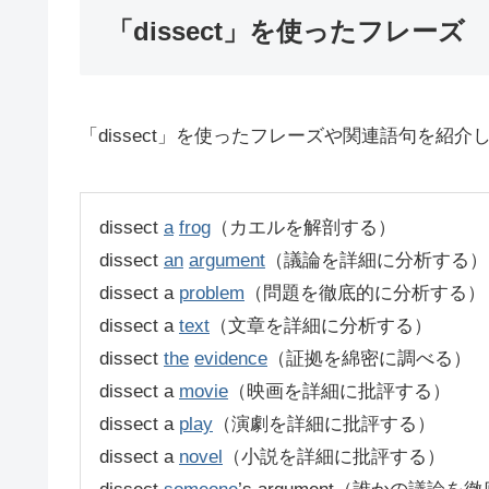
「dissect」を使ったフレーズ
「dissect」を使ったフレーズや関連語句を紹介
dissect
a
frog
（カエルを解剖する）
dissect
an
argument
（議論を詳細に分析する）
dissect a
problem
（問題を徹底的に分析する）
dissect a
text
（文章を詳細に分析する）
dissect
the
evidence
（証拠を綿密に調べる）
dissect a
movie
（映画を詳細に批評する）
dissect a
play
（演劇を詳細に批評する）
dissect a
novel
（小説を詳細に批評する）