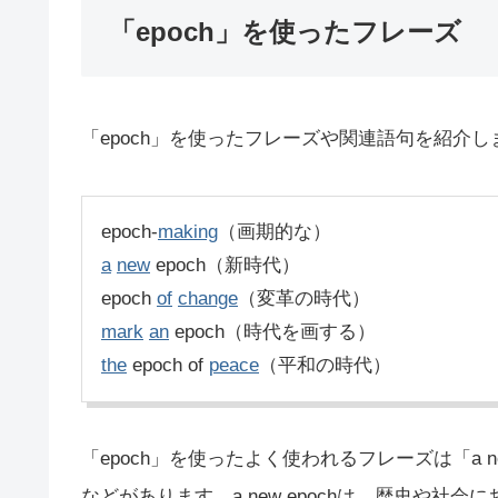
「epoch」を使ったフレーズ
「epoch」を使ったフレーズや関連語句を紹介し
epoch-
making
（画期的な）
a
new
epoch（新時代）
epoch
of
change
（変革の時代）
mark
an
epoch（時代を画する）
the
epoch of
peace
（平和の時代）
「epoch」を使ったよく使われるフレーズは「a new
などがあります。a new epochは、歴史や