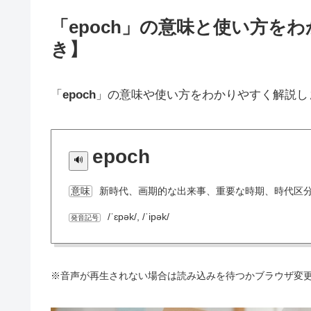
「epoch」の意味と使い方を
き】
「
epoch
」の意味や使い方をわかりやすく解説し
epoch
新時代、画期的な出来事、重要な時期、時代区
意味
/ˈɛpək/, /ˈipək/
発音記号
※音声が再生されない場合は読み込みを待つかブラウザ変