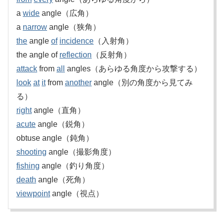
a
wide
angle（広角）
a
narrow
angle（狭角）
the
angle
of
incidence
（入射角）
the angle of
reflection
（反射角）
attack
from
all
angles（あらゆる角度から攻撃する）
look
at
it
from
another
angle（別の角度から見てみ
る）
right
angle（直角）
acute
angle（鋭角）
obtuse angle（鈍角）
shooting
angle（撮影角度）
fishing
angle（釣り角度）
death
angle（死角）
viewpoint
angle（視点）