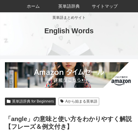
ホーム
英単語辞典
サイトマップ
英単語まとめサイト
English Words
英単語辞典 for Beginners
Aから始まる英単語
「angle」の意味と使い方をわかりやすく解説
【フレーズ＆例文付き】