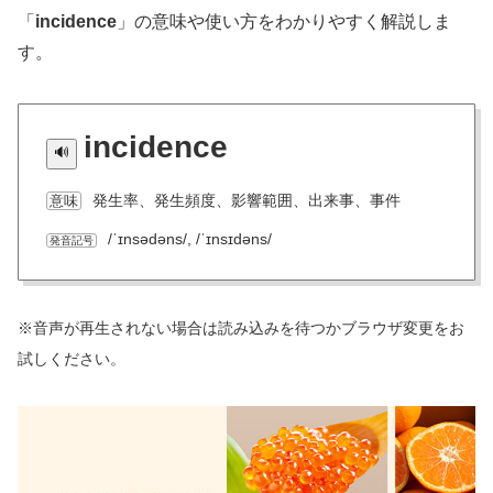
「
incidence
」の意味や使い方をわかりやすく解説しま
す。
incidence
発生率、発生頻度、影響範囲、出来事、事件
意味
/ˈɪnsədəns/, /ˈɪnsɪdəns/
発音記号
※音声が再生されない場合は読み込みを待つかブラウザ変更をお
試しください。