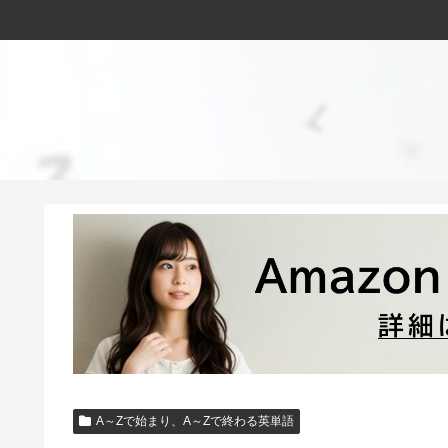
A～Zで始まり、A～Zで終わる英単語