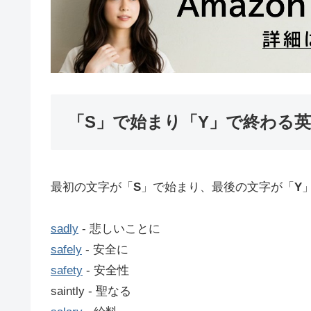
「S」で始まり「Y」で終わる
最初の文字が「
S
」で始まり、最後の文字が「
Y
sadly
‐ 悲しいことに
safely
‐ 安全に
safety
‐ 安全性
saintly ‐ 聖なる