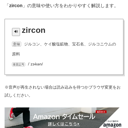
「
zircon
」の意味や使い方をわかりやすく解説します。
zircon
ジルコン、ケイ酸塩鉱物、宝石名、ジルコニウムの
意味
原料
/ˈzɝkən/
発音記号
※音声が再生されない場合は読み込みを待つかブラウザ変更をお
試しください。