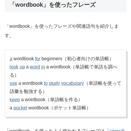
「wordbook」を使ったフレーズ
「wordbook」を使ったフレーズや関連語句を紹介しま
す。
a
wordbook
for
beginners（初心者向けの単語帳）
look
up
a
word
in
a wordbook（単語帳で単語を調べ
る）
use
a wordbook
to
study
vocabulary
（単語帳を使って
語彙を勉強する）
keep
a wordbook（単語帳を作る）
a
pocket
wordbook（ポケット単語帳）
「wordbook」を使ったよく使われるフレーズは「
consult