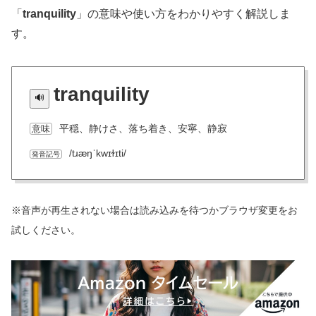
「
tranquility
」の意味や使い方をわかりやすく解説しま
す。
tranquility
平穏、静けさ、落ち着き、安寧、静寂
意味
/tɹæŋˈkwɪɫɪti/
発音記号
※音声が再生されない場合は読み込みを待つかブラウザ変更をお
試しください。