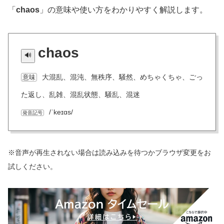
「
chaos
」の意味や使い方をわかりやすく解説します。
chaos
大混乱、混沌、無秩序、騒然、めちゃくちゃ、ごっ
意味
た返し、乱雑、混乱状態、騒乱、混迷
/ˈkeɪɑs/
発音記号
※音声が再生されない場合は読み込みを待つかブラウザ変更をお
試しください。