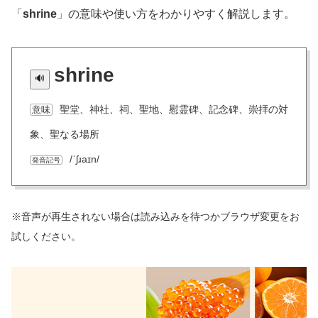
「
shrine
」の意味や使い方をわかりやすく解説します。
shrine
聖堂、神社、祠、聖地、慰霊碑、記念碑、崇拝の対
意味
象、聖なる場所
/ˈʃɹaɪn/
発音記号
※音声が再生されない場合は読み込みを待つかブラウザ変更をお
試しください。