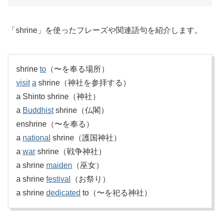
「shrine」を使ったフレーズや関連語句を紹介します。
shrine
to
（〜を奉る場所）
visit
a
shrine（神社を参拝する）
a Shinto shrine（神社）
a
Buddhist
shrine（仏閣）
enshrine（〜を奉る）
a
national
shrine（護国神社）
a
war
shrine（戦争神社）
a shrine
maiden
（巫女）
a shrine
festival
（お祭り）
a shrine
dedicated
to（〜を祀る神社）