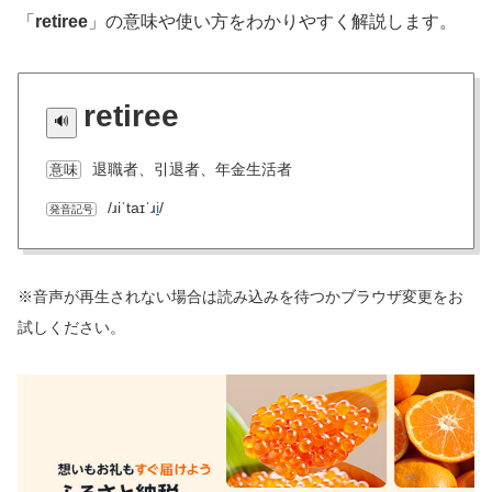
「
retiree
」の意味や使い方をわかりやすく解説します。
retiree
退職者、引退者、年金生活者
意味
/ɹiˈtaɪˈɹ
i
/
発音記号
※音声が再生されない場合は読み込みを待つかブラウザ変更をお
試しください。