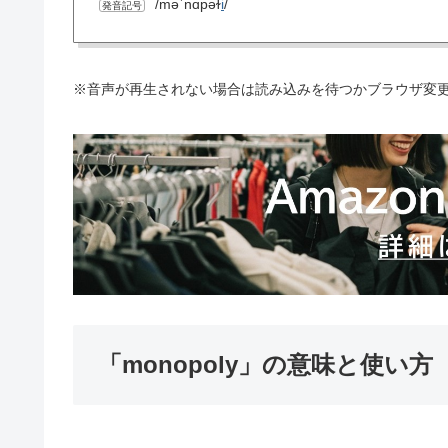
/məˈnɑpəɫ
i
/
発音記号
※音声が再生されない場合は読み込みを待つかブラウザ変
「monopoly」の意味と使い方