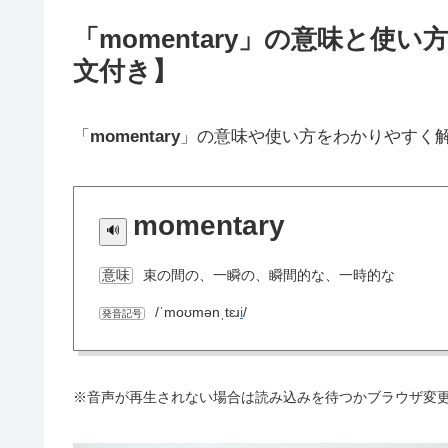
「momentary」の意味と
文付き】
「
momentary
」の意味や使い方をわかりやすく
momentary
束の間の、一瞬の、瞬間的な、一時的な
意味
/ˈmoʊmənˌtɛɹ
i
/
発音記号
※音声が再生されない場合は読み込みを待つかブラウザ変