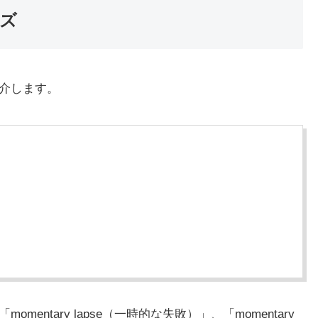
ーズ
紹介します。
mentary lapse（一時的な失敗）」、「momentary