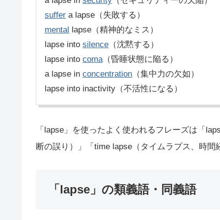
a lapse in
security
（セキュリティーの欠陥）
suffer
a lapse（失敗する）
mental
lapse（精神的なミス）
lapse into
silence
（沈黙する）
lapse into
coma
（昏睡状態に陥る）
a lapse in
concentration
（集中力の欠如）
lapse into inactivity（不活性になる）
「lapse」を使ったよく使われるフレーズは「lapse of
断の誤り）」「time lapse（タイムラプス、
「lapse」の類義語・同義語