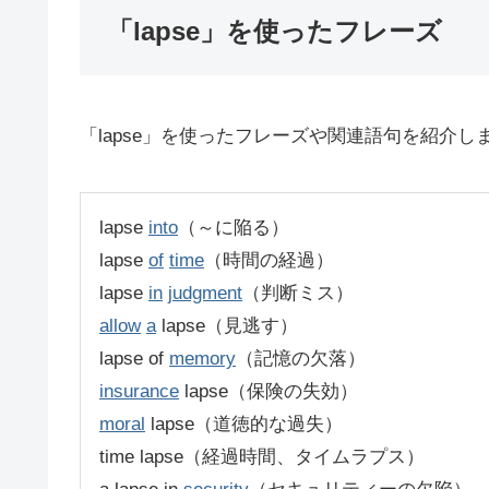
「lapse」を使ったフレーズ
「lapse」を使ったフレーズや関連語句を紹介し
lapse
into
（～に陥る）
lapse
of
time
（時間の経過）
lapse
in
judgment
（判断ミス）
allow
a
lapse（見逃す）
lapse of
memory
（記憶の欠落）
insurance
lapse（保険の失効）
moral
lapse（道徳的な過失）
time lapse（経過時間、タイムラプス）