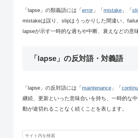
「lapse」の類義語には「
error
」「
mistake
」「
sl
mistakeは誤り、slipはうっかりした間違い、fa
lapseが示す一時的な過ちや中断、衰えなどの意
「lapse」の反対語・対義語
「lapse」の反対語には「
maintenance
」「
continu
継続、更新といった意味合いを持ち、一時的な中断
動が途切れることなく続くことを表します。