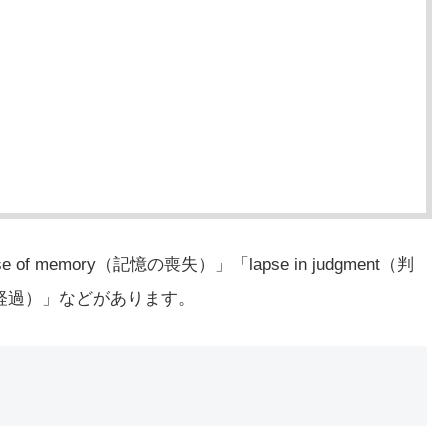
 memory（記憶の喪失）」「lapse in judgment（判
時間経過）」などがあります。