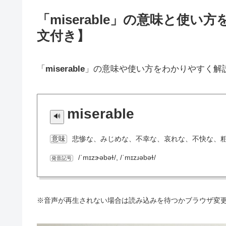
「miserable」の意味と使
文付き】
「
miserable
」の意味や使い方をわかりやすく解
miserable
悲惨な、みじめな、不幸な、哀れな、不快な、
意味
/ˈmɪzɝəbəɫ/, /ˈmɪzɹəbəɫ/
発音記号
※音声が再生されない場合は読み込みを待つかブラウザ変