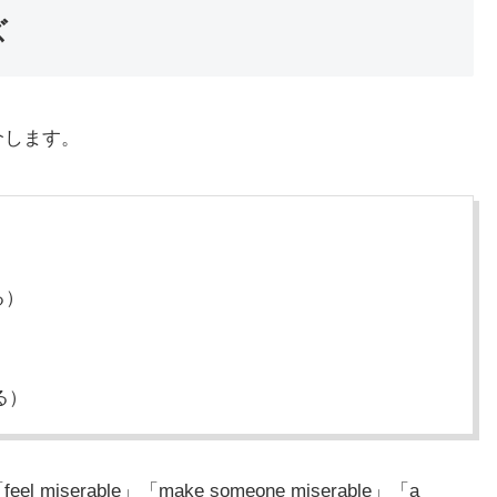
ズ
介します。
る）
る）
iserable」「make someone miserable」「a