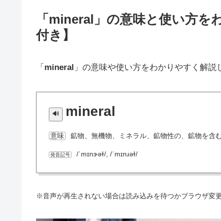
「mineral」の意味と使い
付き】
「
mineral
」の意味や使い方をわかりやすく解説
mineral
鉱物、無機物、ミネラル、鉱物性の、鉱物を含
意味
/ˈmɪnɝəɫ/, /ˈmɪnɹəɫ/
発音記号
※音声が再生されない場合は読み込みを待つかブラウザ変