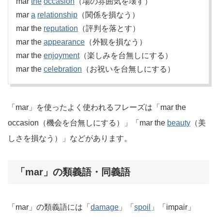
mar
the
occasion
（場の雰囲気を壊す）
mar
a
relationship
（関係を損なう）
mar the
reputation
（評判を落とす）
mar the
appearance
（外観を損なう）
mar the
enjoyment
（楽しみを台無しにする）
mar the
celebration
（お祝いを台無しにする）
「mar」を使ったよく使われるフレーズは「mar the
occasion（機会を台無しにする）」「mar the
beauty
（美
しさを損なう）」などがあります。
「mar」の類義語・同義語
「mar」の類義語には「
damage
」「
spoil
」「impair」