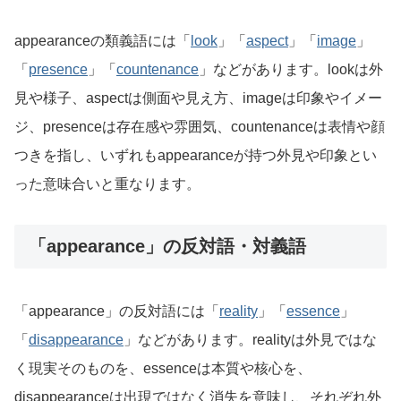
appearanceの類義語には「
look
」「
aspect
」「
image
」
「
presence
」「
countenance
」などがあります。lookは外
見や様子、aspectは側面や見え方、imageは印象やイメー
ジ、presenceは存在感や雰囲気、countenanceは表情や顔
つきを指し、いずれもappearanceが持つ外見や印象とい
った意味合いと重なります。
「appearance」の反対語・対義語
「appearance」の反対語には「
reality
」「
essence
」
「
disappearance
」などがあります。realityは外見ではな
く現実そのものを、essenceは本質や核心を、
disappearanceは出現ではなく消失を意味し、それぞれ外