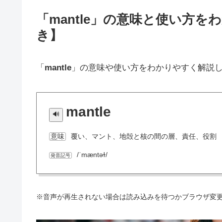
「mantle」の意味と使い方
き】
「
mantle
」の意味や使い方をわかりやすく解説
mantle
覆い、マント、地殻と核の間の層、責任、役割
意味
/ˈmæntəɫ/
発音記号
※音声が再生されない場合は読み込みを待つかブラウザ変