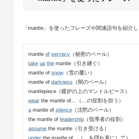
「mantle」を使ったフレーズや関連語句を紹介
mantle
of
secrecy
（秘密のベール）
take
up
the
mantle（引き継ぐ）
mantle of
snow
（雪の覆い）
mantle of
darkness
（闇のベール）
mantlepiece（暖炉の上のマントルピース）
wear
the mantle of…（…の役割を担う）
a
mantle of
silence
（沈黙のベール）
the mantle of
leadership
（指導者の役割）
assume
the mantle（引き受ける）
under
the mantle of…（…を隠れ蓑にして）