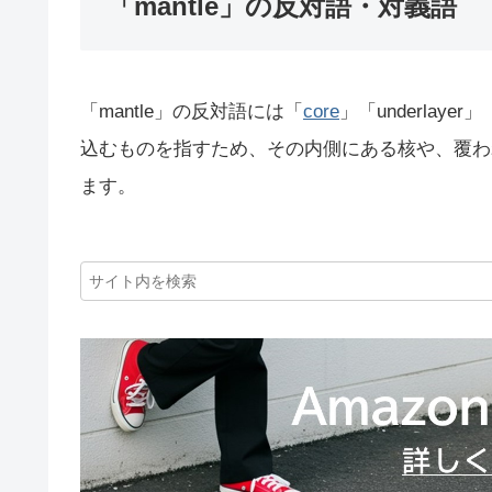
「mantle」の反対語・対義語
「mantle」の反対語には「
core
」「underlayer」
込むものを指すため、その内側にある核や、覆わ
ます。