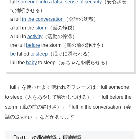
lull
someone
into
a
false
sense
of
security
（安心させ
て油断させる）
a lull
in
the
conversation
（会話の沈黙）
a lull in the
storm
（嵐の静穏）
a lull in
activity
（活動の停滞）
the lull
before
the storm（嵐の前の静けさ）
be
lulled
to
sleep
（眠りに誘われる）
lull the
baby
to sleep（赤ちゃんを眠らせる）
「lull」を使ったよく使われるフレーズは「lull someone
to sleep（人をあやして寝かしつける）」「lull before the
storm（嵐の前の静けさ）」「lull in the conversation（会
話の途切れ）」などがあります。
「lull」の類義語・同義語