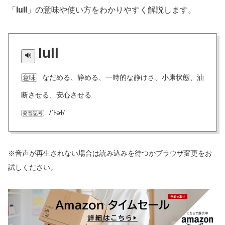
「
lull
」の意味や使い方をわかりやすく解説します。
lull
なだめる、静める、一時的な静けさ、小康状態、油
意味
断させる、安心させる
/ˈɫəɫ/
発音記号
※音声が再生されない場合は読み込みを待つかブラウザ変更をお
試しください。