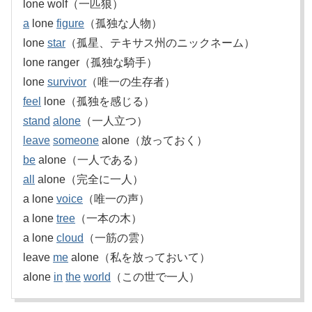
lone wolf（一匹狼）
a
lone
figure
（孤独な人物）
lone
star
（孤星、テキサス州のニックネーム）
lone ranger（孤独な騎手）
lone
survivor
（唯一の生存者）
feel
lone（孤独を感じる）
stand
alone
（一人立つ）
leave
someone
alone（放っておく）
be
alone（一人である）
all
alone（完全に一人）
a lone
voice
（唯一の声）
a lone
tree
（一本の木）
a lone
cloud
（一筋の雲）
leave
me
alone（私を放っておいて）
alone
in
the
world
（この世で一人）