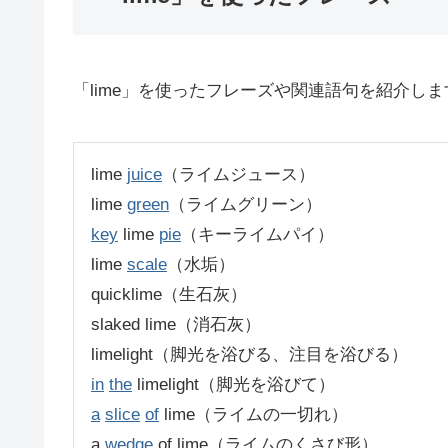
「lime」を使ったフレーズや関連語句を紹介しま
lime
juice
（ライムジュース）
lime
green
（ライムグリーン）
key
lime
pie
（キーライムパイ）
lime
scale
（水垢）
quicklime（生石灰）
slaked lime（消石灰）
limelight（脚光を浴びる、注目を浴びる）
in
the
limelight（脚光を浴びて）
a
slice
of
lime（ライムの一切れ）
a
wedge
of lime（ライムのくさび形）