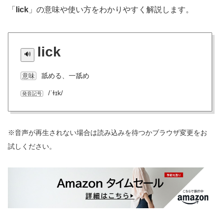
「
lick
」の意味や使い方をわかりやすく解説します。
lick
舐める、一舐め
意味
/ˈɫɪk/
発音記号
※音声が再生されない場合は読み込みを待つかブラウザ変更をお
試しください。