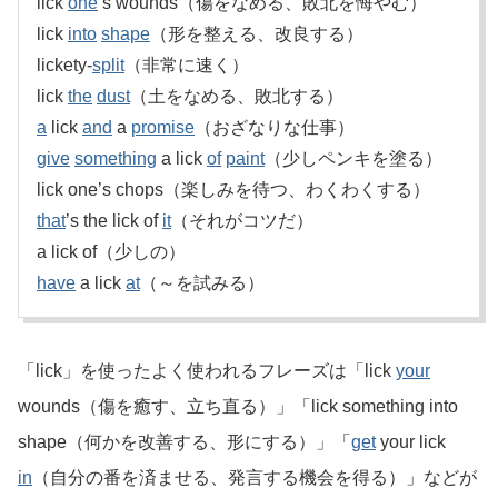
lick
one
’s wounds（傷をなめる、敗北を悔やむ）
lick
into
shape
（形を整える、改良する）
lickety-
split
（非常に速く）
lick
the
dust
（土をなめる、敗北する）
a
lick
and
a
promise
（おざなりな仕事）
give
something
a lick
of
paint
（少しペンキを塗る）
lick one’s chops（楽しみを待つ、わくわくする）
that
’s the lick of
it
（それがコツだ）
a lick of（少しの）
have
a lick
at
（～を試みる）
「lick」を使ったよく使われるフレーズは「lick
your
wounds（傷を癒す、立ち直る）」「lick something into
shape（何かを改善する、形にする）」「
get
your lick
in
（自分の番を済ませる、発言する機会を得る）」などが