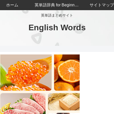
ホーム
英単語辞典 for Beginners
サイトマップ
英単語まとめサイト
English Words