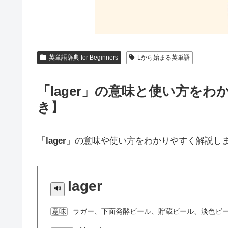
英単語辞典 for Beginners
Lから始まる英単語
「lager」の意味と使い方を
き】
「
lager
」の意味や使い方をわかりやすく解説し
lager
ラガー、下面発酵ビール、貯蔵ビール、淡色ビ
意味