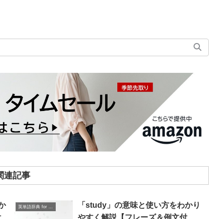
関連記事
か
「study」の意味と使い方をわかり
英単語辞典 for Beginners
付
やすく解説【フレーズ＆例文付