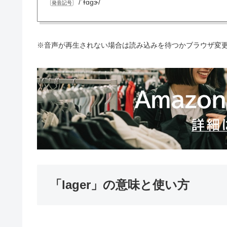
/ˈɫɑɡɝ/
発音記号
※音声が再生されない場合は読み込みを待つかブラウザ変
「lager」の意味と使い方