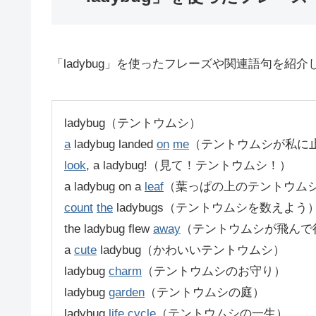
「ladybug」を使ったフレーズや関連語句を紹介
ladybug（テントウムシ）
a
ladybug landed
on
me
（テントウムシが私に
look
, a ladybug!（見て！テントウムシ！）
a ladybug on a
leaf
（葉っぱの上のテントウム
count
the
ladybugs（テントウムシを数えよう
the ladybug flew
away
（テントウムシが飛んで
a
cute
ladybug（かわいいテントウムシ）
ladybug
charm
（テントウムシのお守り）
ladybug
garden
（テントウムシの庭）
ladybug
life
cycle
（テントウムシの一生）