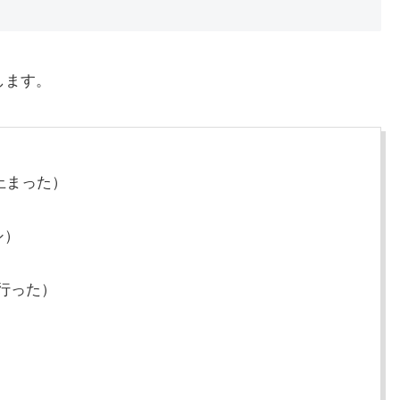
します。
止まった）
シ）
）
行った）