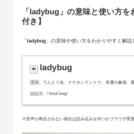
「ladybug」の意味と使い
付き】
「
ladybug
」の意味や使い方をわかりやすく解説
ladybug
てんとう虫、ナナホシテントウ、幸運の象徴、
意味
/ˈɫeɪdiˌbəɡ/
発音記号
※音声が再生されない場合は読み込みを待つかブラウザ変