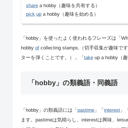
share
a hobby（趣味を共有する）
pick
up
a hobby（趣味を始める）
「hobby」を使ったよく使われるフレーズは「What’
hobby
of
collecting stamps.（切手収集が趣味です。
ターを弾くことです。）」「
take
up a hob
「hobby」の類義語・同義語
「hobby」の類義語には「
pastime
」「
interest
」
ます。pastimeは気晴らし、interestは興味、leisure