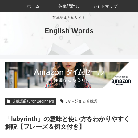
ホーム
英単語辞典
サイトマップ
英単語まとめサイト
English Words
英単語辞典 for Beginners
Lから始まる英単語
「labyrinth」の意味と使い方をわかりやすく
解説【フレーズ＆例文付き】