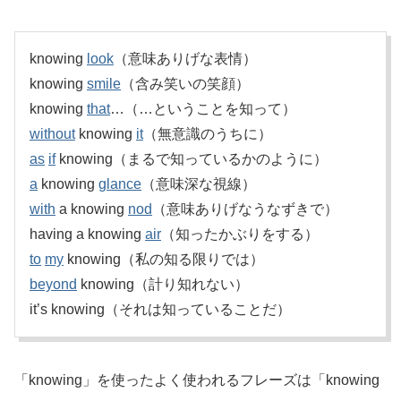
knowing
look
（意味ありげな表情）
knowing
smile
（含み笑いの笑顔）
knowing
that
…（…ということを知って）
without
knowing
it
（無意識のうちに）
as
if
knowing（まるで知っているかのように）
a
knowing
glance
（意味深な視線）
with
a knowing
nod
（意味ありげなうなずきで）
having a knowing
air
（知ったかぶりをする）
to
my
knowing（私の知る限りでは）
beyond
knowing（計り知れない）
it’s knowing（それは知っていることだ）
「knowing」を使ったよく使われるフレーズは「knowing