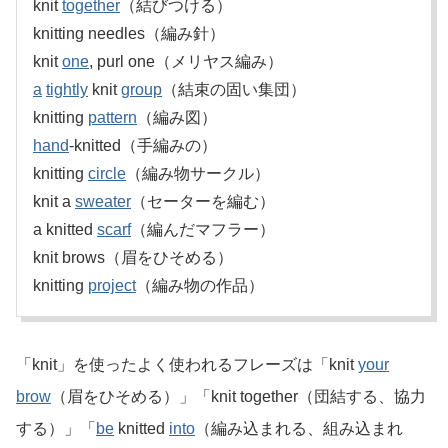
knit
together
（結びつける）
knitting needles（編み針）
knit
one
, purl one（メリヤス編み）
a
tightly
knit
group
（結束の固い集団）
knitting
pattern
（編み図）
hand
-knitted（手編みの）
knitting
circle
（編み物サークル）
knit a
sweater
（セーターを編む）
a knitted
scarf
（編んだマフラー）
knit brows（眉をひそめる）
knitting
project
（編み物の作品）
「knit」を使ったよく使われるフレーズは「knit
your
brow
（眉をひそめる）」「knit together（団結する、協力
する）」「
be
knitted
into
（編み込まれる、組み込まれ