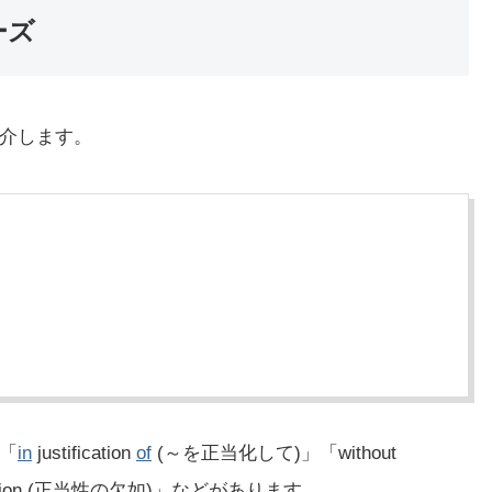
ーズ
を紹介します。
は「
in
justification
of
(～を正当化して)」「without
ification (正当性の欠如)」などがあります。