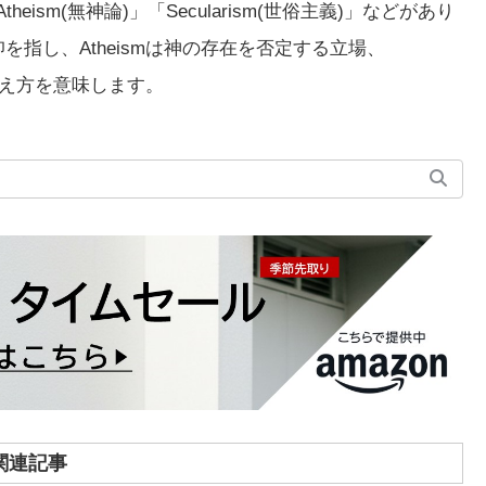
theism(無神論)」「Secularism(世俗主義)」などがあり
仰を指し、Atheismは神の存在を否定する立場、
る考え方を意味します。
関連記事