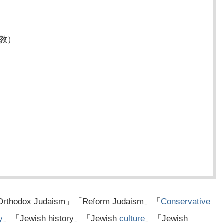
教）
ox Judaism」「Reform Judaism」「
Conservative
y
」「Jewish history」「Jewish
culture
」「Jewish