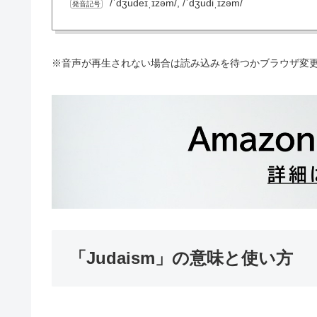
/ˈdʒudeɪˌɪzəm/, /ˈdʒudiˌɪzəm/
発音記号
※音声が再生されない場合は読み込みを待つかブラウザ変
「Judaism」の意味と使い方