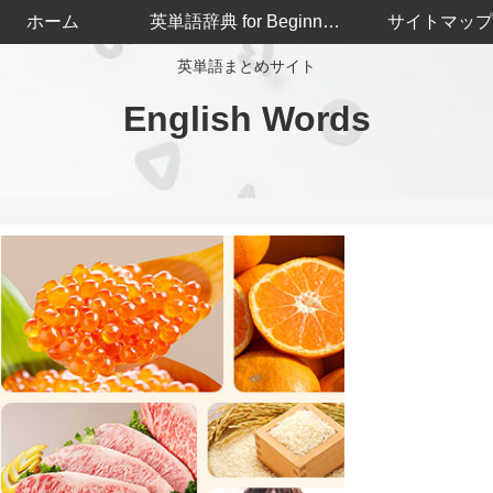
ホーム
英単語辞典 for Beginners
サイトマップ
英単語まとめサイト
English Words