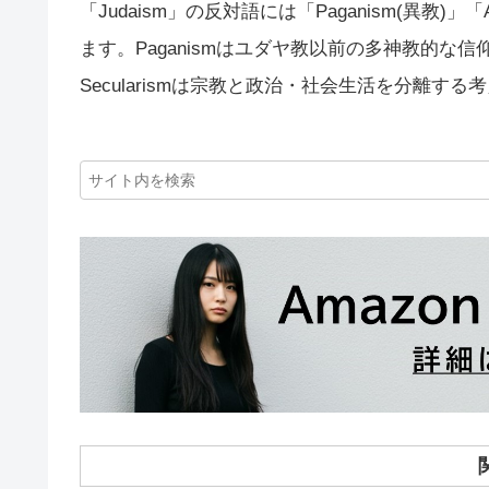
「Judaism」の反対語には「Paganism(異教)」「A
ます。Paganismはユダヤ教以前の多神教的な信
Secularismは宗教と政治・社会生活を分離す