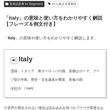
英単語辞典 for Beginners
Iから始まる英単語
「Italy」の意味と使い方をわかりやすく解説
【フレーズ＆例文付き】
「
Italy
」の意味や使い方をわかりやすく解説します。
Italy
イタリア、南ヨーロッパの国、首都はローマ、ブー
意味
ツ型の半島、歴史・文化遺産が豊富、美食の国
/ˈɪtəɫ
i
/
発音記号
※音声が再生されない場合は読み込みを待つかブラウザ変更をお