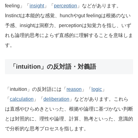
feeling」「
insight
」「
perception
」などがあります。
Instinctは本能的な感覚、hunchやgut feelingは根拠のない
予感、insightは洞察力、perceptionは知覚力を指し、いず
れも論理的思考によらず直感的に理解することを意味しま
す。
「intuition」の反対語・対義語
「intuition」の反対語には「
reason
」「
logic
」
「
calculation
」「
deliberation
」などがあります。これら
は直感やひらめきといった、根拠や論理に基づかない判断
とは対照的に、理性や論理、計算、熟考といった、意識的
で分析的な思考プロセスを指します。