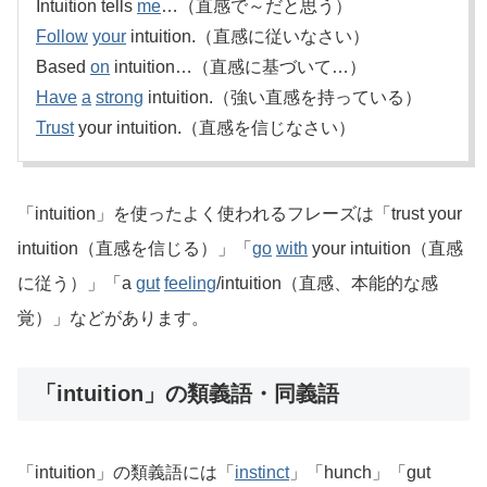
Intuition tells
me
…（直感で～だと思う）
Follow
your
intuition.（直感に従いなさい）
Based
on
intuition…（直感に基づいて…）
Have
a
strong
intuition.（強い直感を持っている）
Trust
your intuition.（直感を信じなさい）
「intuition」を使ったよく使われるフレーズは「trust your
intuition（直感を信じる）」「
go
with
your intuition（直感
に従う）」「a
gut
feeling
/intuition（直感、本能的な感
覚）」などがあります。
「intuition」の類義語・同義語
「intuition」の類義語には「
instinct
」「hunch」「gut