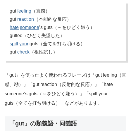
gut
feeling
（直感）
gut
reaction
（本能的な反応）
hate
someone
’s guts（～をひどく嫌う）
gutted（ひどく失望した）
spill
your
guts（全てを打ち明ける）
gut
check
（根性試し）
「gut」を使ったよく使われるフレーズは「gut feeling（直
感、勘）」「gut reaction（反射的な反応）」「hate
someone’s guts（～をひどく嫌う）」「spill your
guts（全てを打ち明ける）」などがあります。
「gut」の類義語・同義語