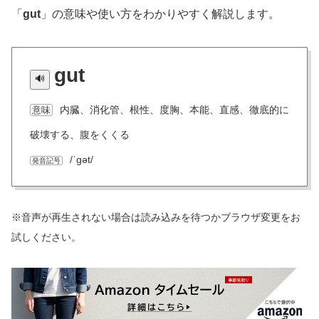
「
gut
」の意味や使い方をわかりやすく解説します。
gut
内臓、消化管、根性、度胸、本能、直感、徹底的に
意味
破壊する、腹をくくる
/ˈɡət/
発音記号
※音声が再生されない場合は読み込みを待つかブラウザ変更をお
試しください。