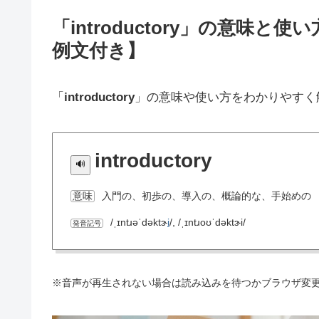
「introductory」の意味
例文付き】
「
introductory
」の意味や使い方をわかりやすく
introductory
入門の、初歩の、導入の、概論的な、手始めの
意味
/ˌɪntɹəˈdəktɝ
i
/, /ˌɪntɹoʊˈdəktɝi/
発音記号
※音声が再生されない場合は読み込みを待つかブラウザ変