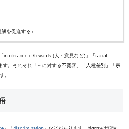
）
理解を促進する）
erance of/towards (人・意見など)」「racial
ance」などがあります。それぞれ「～に対する不寛容」「人種差別」「宗
す。
義語
ce
」「
discrimination
」などがあります。bigotryは頑迷