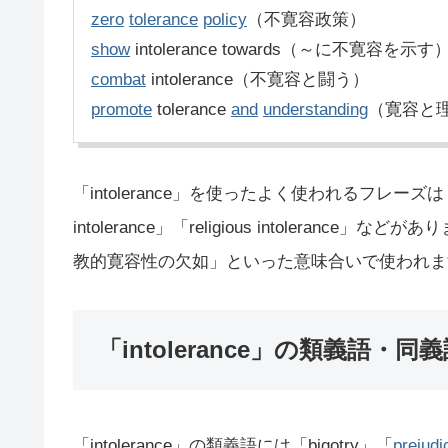
zero
tolerance
policy
（不寛容政策）
show
intolerance towards（～に不寛容を示す
combat
intolerance（不寛容と闘う）
promote
tolerance
and
understanding
（寛容と
「intolerance」を使ったよく使われるフレーズは「intol
intolerance」「religious intoler
教的寛容性の欠如」といった意味合いで使われま
「intolerance」の類義語・同
「intolerance」の類義語には「bigotry」「
prejudi