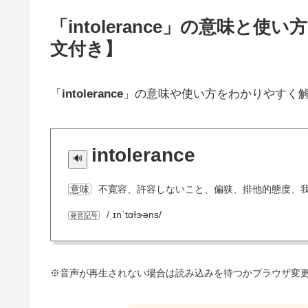
「intolerance」の意味
文付き】
「
intolerance
」の意味や使い方をわかりやすく
intolerance
不寛容、許容しないこと、偏狭、排他的態度、
意味
/ˌɪnˈtɑɫɝəns/
発音記号
※音声が再生されない場合は読み込みを待つかブラウザ変