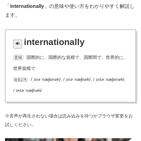
「
internationally
」の意味や使い方をわかりやすく解説し
ます。
internationally
国際的に、国際的な規模で、国際間で、世界的に、
意味
世界規模で
/ˌɪnɝˈnæʃənəɫ
i
/, /ˌɪnɝˈnæʃnəɫi/, /ˌɪntɝˈnæʃənəɫi/,
発音記号
/ˌɪntɝˈnæʃnəɫi/
※音声が再生されない場合は読み込みを待つかブラウザ変更をお
試しください。