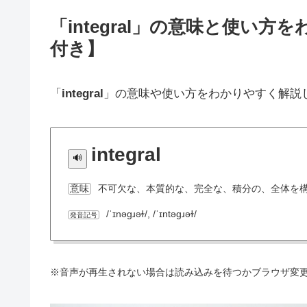
「integral」の意味と使い
付き】
「
integral
」の意味や使い方をわかりやすく解説
integral
不可欠な、本質的な、完全な、積分の、全体を
意味
/ˈɪnəɡɹəɫ/, /ˈɪntəɡɹəɫ/
発音記号
※音声が再生されない場合は読み込みを待つかブラウザ変