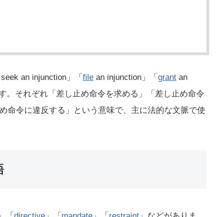
）
 an injunction」「
file
an injunction」「
grant
an
どがあります。それぞれ「差し止め命令を求める」「差し止め命令
め命令に違反する」という意味で、主に法的な文脈で使
語
」「
directive
」「
mandate
」「
restraint
」などがありま