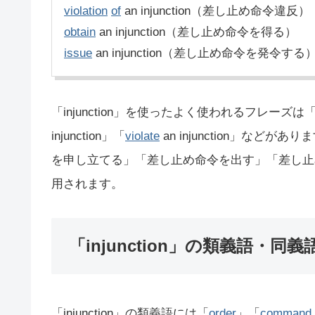
violation
of
an injunction（差し止め命令違反）
obtain
an injunction（差し止め命令を得る）
issue
an injunction（差し止め命令を発令する
「injunction」を使ったよく使われるフレーズは「seek
injunction」「
violate
an injunction」な
を申し立てる」「差し止め命令を出す」「差し止
用されます。
「injunction」の類義語・同義
「injunction」の類義語には「
order
」「
command