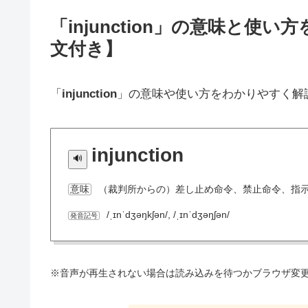
「injunction」の意味と
文付き】
「
injunction
」の意味や使い方をわかりやすく解
injunction
（裁判所からの）差し止め命令、禁止命令、指
意味
/ˌɪnˈdʒəŋkʃən/, /ˌɪnˈdʒəŋʃən/
発音記号
※音声が再生されない場合は読み込みを待つかブラウザ変