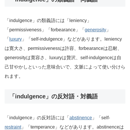
「indulgence」の類義語には「leniency」
「permissiveness」「forbearance」「
generosity
」
「
luxury
」「self-indulgence」などがあります。leniency
は寛大さ、permissivenessは許容、forbearanceは忍耐、
generosityは寛容さ、luxuryは贅沢、self-indulgenceは自
己甘やかしといった意味合いで、文脈によって使い分けら
れます。
「indulgence」の反対語・対義語
「indulgence」の反対語には「
abstinence
」「self-
restraint
」「temperance」などがあります。abstinenceは