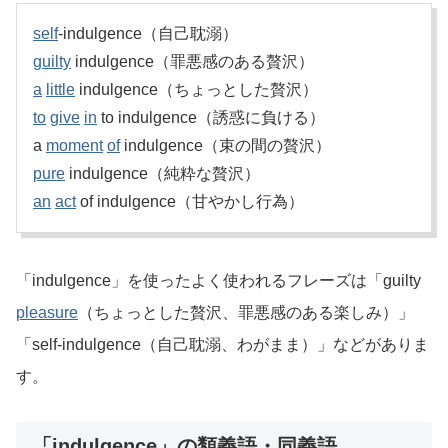
self
-indulgence（自己耽溺）
guilty
indulgence（罪悪感のある贅沢）
a
little
indulgence（ちょっとした贅沢）
to
give
in
to indulgence（誘惑に負ける）
a
moment
of
indulgence（束の間の贅沢）
pure
indulgence（純粋な贅沢）
an
act
of indulgence（甘やかし行為）
「indulgence」を使ったよく使われるフレーズは「guilty
pleasure
（ちょっとした贅沢、罪悪感のある楽しみ）」
「self-indulgence（自己耽溺、わがまま）」などがありま
す。
「indulgence」の類義語・同義語