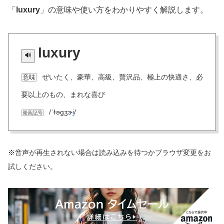
「
luxury
」の意味や使い方をわかりやすく解説します。
luxury
ぜいたく、豪華、高級、贅沢品、極上の快適さ、必
意味
要以上のもの、まれな喜び
/ˈɫəɡʒɝ
i
/
発音記号
※音声が再生されない場合は読み込みを待つかブラウザ変更をお
試しください。