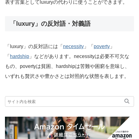
表す言葉としてluxuryの代わりに使うことができます。
「luxury」の反対語・対義語
「luxury」の反対語には「
necessity
」「
poverty
」
「
hardship
」などがあります。necessityは必要不可欠な
もの、povertyは貧困、hardshipは苦難や困窮を意味し、
いずれも贅沢さや豊かさとは対照的な状態を表します。