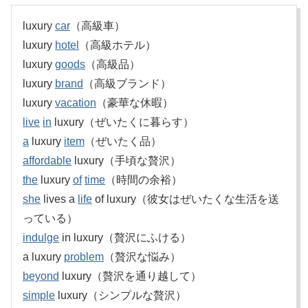
luxury
car
（高級車）
luxury
hotel
（高級ホテル）
luxury
goods
（高級品）
luxury
brand
（高級ブランド）
luxury
vacation
（豪華な休暇）
live
in
luxury（ぜいたくに暮らす）
a
luxury
item
（ぜいたく品）
affordable
luxury（手頃な贅沢）
the
luxury
of
time
（時間の余裕）
she
lives a
life
of luxury（彼女はぜいたくな生活を送
っている）
indulge
in luxury（贅沢にふける）
a luxury
problem
（贅沢な悩み）
beyond
luxury（贅沢を通り越して）
simple
luxury（シンプルな贅沢）