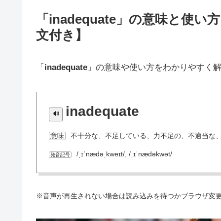
「inadequate」の意味と
文付き】
「
inadequate
」の意味や使い方をわかりやすく
inadequate
不十分な、不足している、力不足の、不適当な
意味
/ˌɪˈnædəˌkweɪt/, /ˌɪˈnædəkwət/
発音記号
※音声が再生されない場合は読み込みを待つかブラウザ変