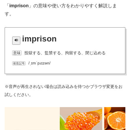
「
imprison
」の意味や使い方をわかりやすく解説しま
す。
imprison
投獄する、監禁する、拘留する、閉じ込める
意味
/ˌɪmˈpɹɪzən/
発音記号
※音声が再生されない場合は読み込みを待つかブラウザ変更をお
試しください。