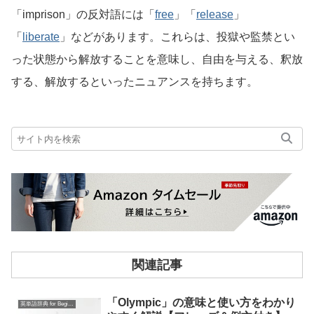
「imprison」の反対語には「
free
」「
release
」
「
liberate
」などがあります。これらは、投獄や監禁とい
った状態から解放することを意味し、自由を与える、釈放
する、解放するといったニュアンスを持ちます。
関連記事
「Olympic」の意味と使い方をわかり
英単語辞典 for Beginners