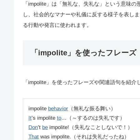
「impolite」は「無礼な、失礼な」という意
し、社会的なマナーや礼儀に反する様子を表しま
る行動や発言に使われます。
「impolite」を使ったフレーズ
「impolite」を使ったフレーズや関連語句を紹介
impolite
behavior
（無礼な振る舞い）
It
’s impolite
to
…（～するのは失礼です）
Don
’t
be
impolite!（失礼なことしないで！）
That
was impolite.（それは失礼だったね）