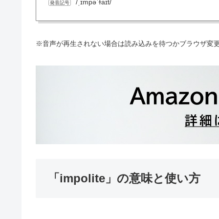
/ˌɪmpəˈɫaɪt/
発音記号
※音声が再生されない場合は読み込みを待つかブラウザ変
「impolite」の意味と使い方