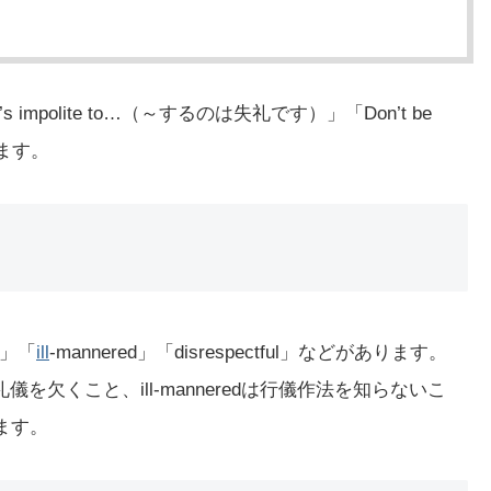
impolite to…（～するのは失礼です）」「Don’t be
ります。
us」「
ill
-mannered」「disrespectful」などがあります。
は礼儀を欠くこと、ill-manneredは行儀作法を知らないこ
します。