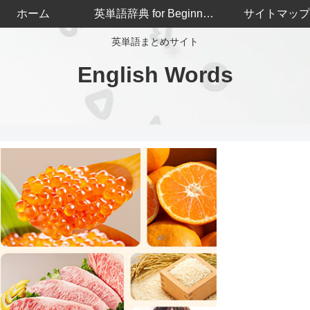
ホーム
英単語辞典 for Beginners
サイトマップ
英単語まとめサイト
English Words