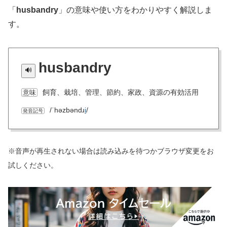
「
husbandry
」の意味や使い方をわかりやすく解説しま
す。
husbandry
飼育、栽培、管理、節約、家政、資源の有効活用
意味
/ˈhəzbəndɹ
i
/
発音記号
※音声が再生されない場合は読み込みを待つかブラウザ変更をお
試しください。