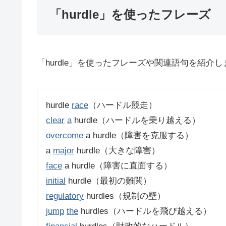
「hurdle」を使ったフレーズ
「hurdle」を使ったフレーズや関連語句を紹介し
hurdle
race
（ハードル競走）
clear
a
hurdle（ハードルを乗り越える）
overcome
a hurdle（障害を克服する）
a
major
hurdle（大きな障害）
face
a hurdle（障害に直面する）
initial
hurdle（最初の難関）
regulatory
hurdles（規制の壁）
jump
the
hurdles（ハードルを飛び越える）