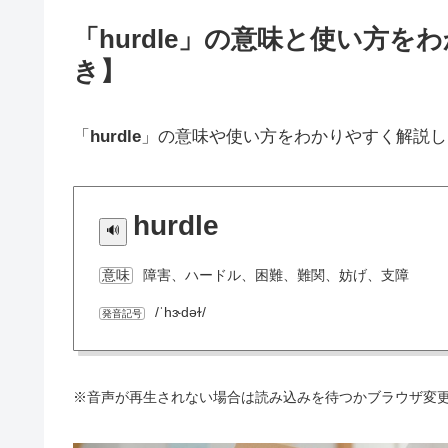
「hurdle」の意味と使い方
き】
「
hurdle
」の意味や使い方をわかりやすく解説し
hurdle
障害、ハードル、困難、難関、妨げ、支障
意味
/ˈhɝdəɫ/
発音記号
※音声が再生されない場合は読み込みを待つかブラウザ変