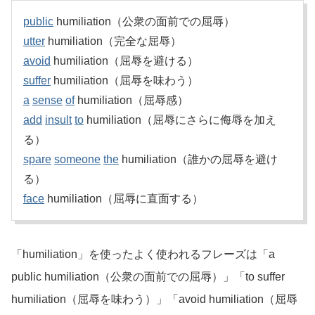
public
humiliation（公衆の面前での屈辱）
utter
humiliation（完全な屈辱）
avoid
humiliation（屈辱を避ける）
suffer
humiliation（屈辱を味わう）
a
sense
of
humiliation（屈辱感）
add
insult
to
humiliation（屈辱にさらに侮辱を加え
る）
spare
someone
the
humiliation（誰かの屈辱を避け
る）
face
humiliation（屈辱に直面する）
「humiliation」を使ったよく使われるフレーズは「a
public humiliation（公衆の面前での屈辱）」「to suffer
humiliation（屈辱を味わう）」「avoid humiliation（屈辱