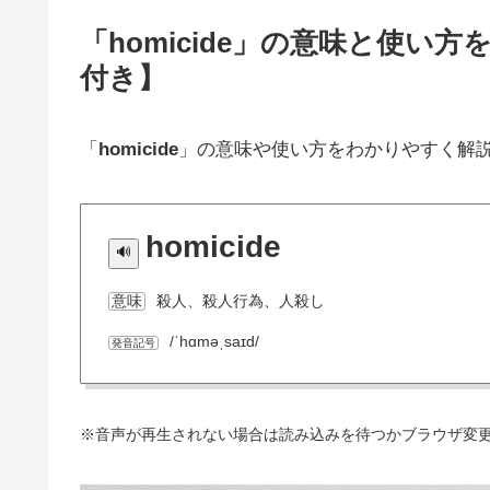
「homicide」の意味と使
付き】
「
homicide
」の意味や使い方をわかりやすく解
homicide
殺人、殺人行為、人殺し
意味
/ˈhɑməˌsaɪd/
発音記号
※音声が再生されない場合は読み込みを待つかブラウザ変