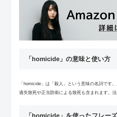
「homicide」の意味と使い方
「homicide」は「殺人」という意味の名詞
過失致死や正当防衛による致死も含まれます。法
「homicide」を使ったフレー