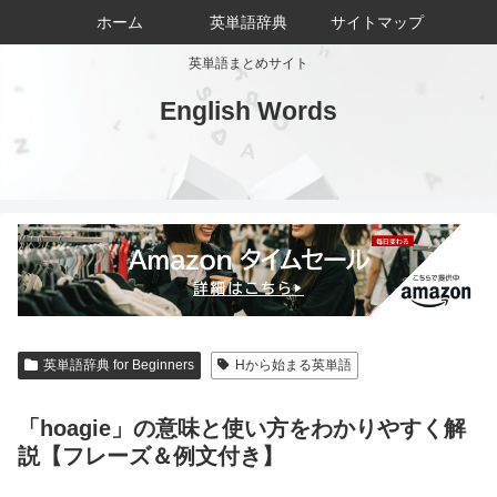
ホーム
英単語辞典
サイトマップ
英単語まとめサイト
English Words
英単語辞典 for Beginners
Hから始まる英単語
「hoagie」の意味と使い方をわかりやすく解
説【フレーズ＆例文付き】