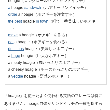
hoagie（ロングロールパンのサンドイッチ）
a
hoagie
sandwich
（ホアギーサンドイッチ）
order
a hoagie（ホアギーを注文する）
the
best
hoagie
in
town
（町で一番美味しいホアギ
ー）
make
a hoagie（ホアギーを作る）
eat
a hoagie（ホアギーを食べる）
delicious
hoagie（美味しいホアギー）
a
huge
hoagie（巨大なホアギー）
a meaty hoagie（肉たっぷりのホアギー）
a cheesy hoagie（チーズたっぷりのホアギー）
a
veggie
hoagie（野菜のホアギー）
「hoagie」を使ったよく使われる英語のフレーズは特に
ありません。hoagie自体がサンドイッチの一種を指す言