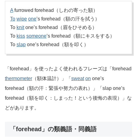
A
furrowed forehead（しわの寄った額）
To
wipe
one
’s forehead（額の汗を拭う）
To
knit
one’s forehead（眉をひそめる）
To
kiss
someone
’s forehead（額にキスをする）
To
slap
one’s forehead（額を叩く）
「forehead」を使ったよく使われるフレーズは「forehead
thermometer
（額体温計）」「
sweat
on
one’s
forehead（額の汗：緊張や努力の表れ）」「slap one’s
forehead（額を叩く：しまった！という後悔の表現）」な
どがあります。
「forehead」の類義語・同義語